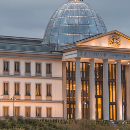
es
nuestro
ADN
 Avanzadas de
n y Defensa de
o Estrategia