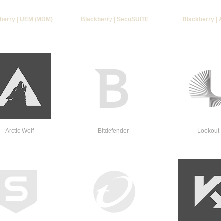
berry | UEM (MDM)
Blackberry | SecuSUITE
Blackberry |
Arctic Wolf
Bitdefender
Lookout