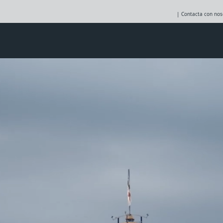
| Contacta con nos
s Cibernéticos