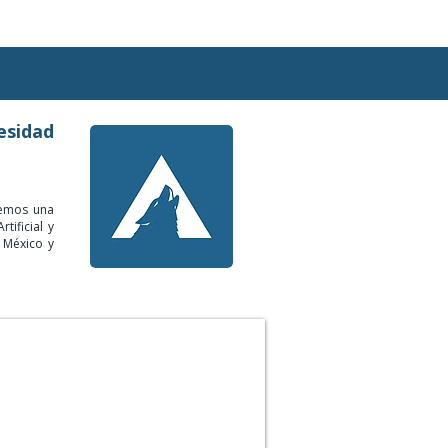
esidad
cemos una
tificial y
 México y