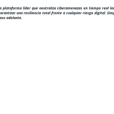
la plataforma líder que neutraliza ciberamenazas en tiempo real l
antizar una resiliencia total frente a cualquier riesgo digital. Sim
aso adelante.
"No Solo Vendemos Software, Ofrecemos Seguri
licencias es solo el primer paso. Nuestro verda
experta y el monitoreo constante."
DE CLASE MUNDIAL