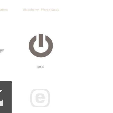
 AtHoc
Blackberry | Workspaces
iboss