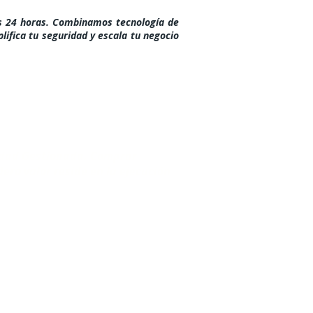
as 24 horas. Combinamos tecnología de
plifica tu seguridad y escala tu negocio
dad Gestionada​. Comprar
dero valor reside en la ejecución